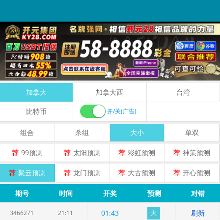
加拿大
加拿大西
台湾
比特币
开/关(广告)
组合
杀组
大小
单双
荐
99预测
荐
太阳预测
荐
彩虹预测
荐
神策预测
荐
聚云预测
荐
龙门预测
荐
大古预测
荐
开心预测
期号
时间
开奖
预测
对错
01
:
43
刷新
3466271
21:11
大